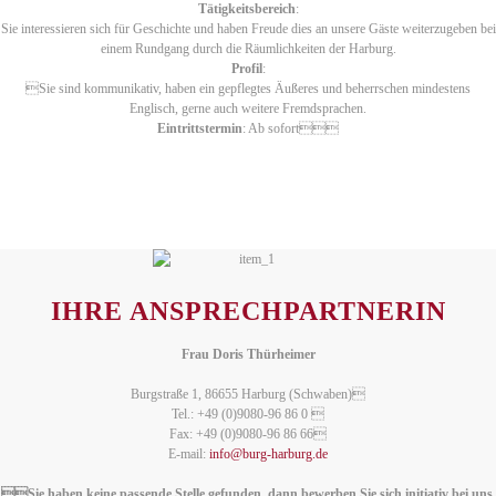
Tätigkeitsbereich
:
Sie interessieren sich für Geschichte und haben Freude dies an unsere Gäste weiterzugeben bei
einem Rundgang durch die Räumlichkeiten der Harburg.
Profil
:
Sie sind kommunikativ, haben ein gepflegtes Äußeres und beherrschen mindestens
Englisch, gerne auch weitere Fremdsprachen.
Eintrittstermin
: Ab sofort
IHRE ANSPRECHPARTNERIN
Frau Doris Thürheimer
Burgstraße 1, 86655 Harburg (Schwaben)
Tel.: +49 (0)9080-96 86 0 
Fax: +49 (0)9080-96 86 66
E-mail:
info@burg-harburg.de
Sie haben keine passende Stelle gefunden, dann bewerben Sie sich initiativ bei uns.